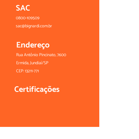
SAC
0800-109509
sac@bignardi.com.br
Endereço
Rua Antônio Pincinato, 7600
Ermida, Jundiaí/SP
CEP:
13211-771
Certificações