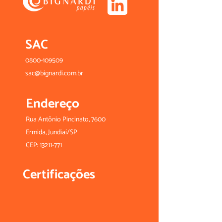
SAC
0800-109509
sac@bignardi.com.br
Endereço
Rua Antônio Pincinato, 7600
Ermida, Jundiaí/SP
CEP:
13211-771
Certificações